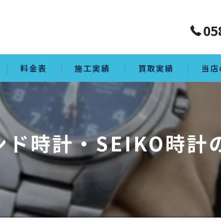
05
料金表
施工実績
買取実績
当店
買取
生前整
ド時計・SEIKO時計の
ゴミ屋
片付け
空き家