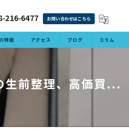
8-216-6477
お問い合わせはこちら
の特徴
アクセス
ブログ
コラム
理
生前整理、高価買...
敷