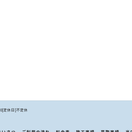
:00[定休日]不定休
あいさつ
ご利用の流れ
料金表
施工実績
買取実績
当