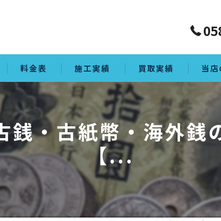
05
料金表
施工実績
買取実績
当店
買取
古銭・古紙幣・海外銭
生前整
【...
ゴミ屋
片付け
空き家