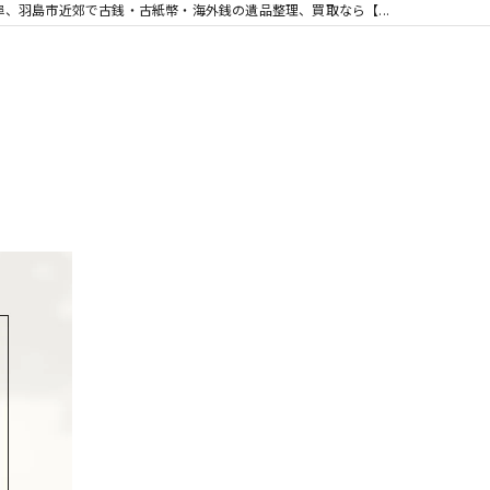
阜、羽島市近郊で古銭・古紙幣・海外銭の遺品整理、買取なら【...