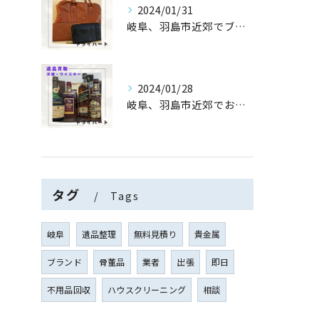
2024/01/31
岐阜、羽島市近郊でブランドバッグ・財布の生前整理・買取なら【...
2024/01/28
岐阜、羽島市近郊でお酒/洋酒/ウイスキーの遺品整理・買取なら...
タグ
Tags
岐阜
遺品整理
無料見積り
貴金属
ブランド
骨董品
業者
出張
即日
不用品回収
ハウスクリーニング
相談