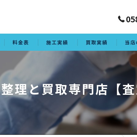
05
料金表
施工実績
買取実績
当店
買取
生前整
品整理と買取専門店【査
ゴミ屋
片付け
空き家