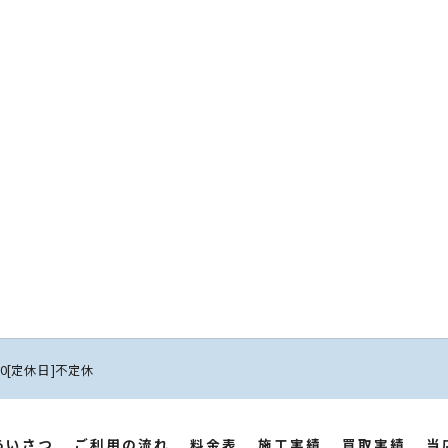
:00[定休日]不定休
あいさつ
ご利用の流れ
料金表
施工実績
買取実績
当