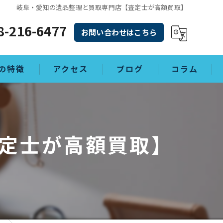
岐阜・愛知の遺品整理と買取専門店【査定士が高額買取】
8-216-6477
お問い合わせはこちら
の特徴
アクセス
ブログ
コラム
理
定士が高額買取】
敷