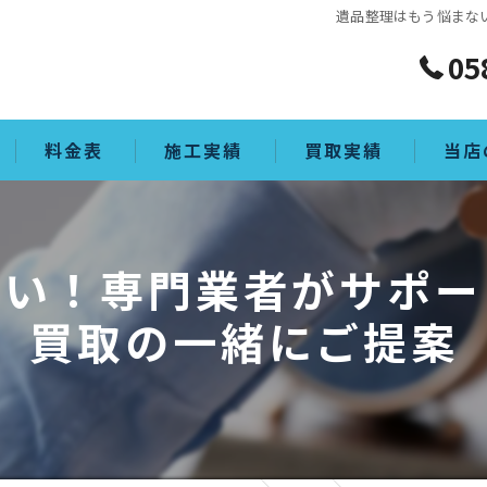
遺品整理はもう悩まな
05
料金表
施工実績
買取実績
当店
買取
ない！専門業者がサポー
生前整
買取の一緒にご提案
ゴミ屋
片付け
空き家