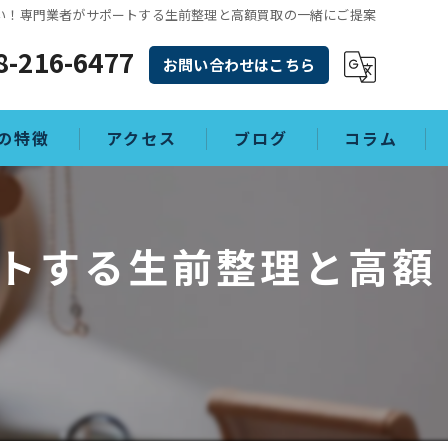
い！専門業者がサポートする生前整理と高額買取の一緒にご提案
8-216-6477
お問い合わせはこちら
の特徴
アクセス
ブログ
コラム
トする生前整理と高額
理
敷