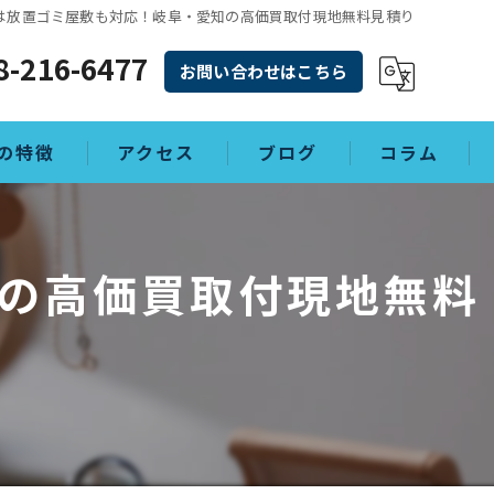
は放置ゴミ屋敷も対応！岐阜・愛知の高価買取付現地無料見積り
8-216-6477
お問い合わせはこちら
の特徴
アクセス
ブログ
コラム
の高価買取付現地無料
理
敷