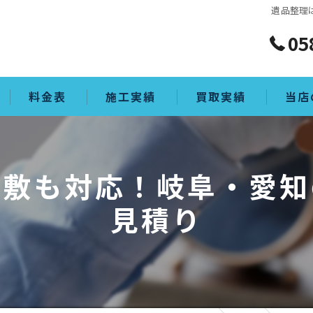
遺品整理
05
料金表
施工実績
買取実績
当店
買取
屋敷も対応！岐阜・愛知
生前整
見積り
ゴミ屋
片付け
空き家