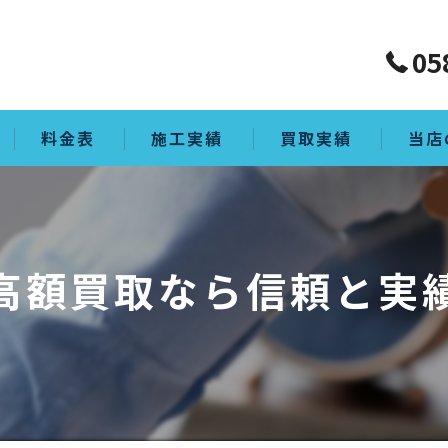
05
料金表
施工実績
買取実績
当店
買取
生前整
高額買取なら信頼と実
ゴミ屋
片付け
空き家