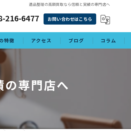
遺品整理の高額買取なら信頼と実績の専門店へ
8-216-6477
お問い合わせはこちら
の特徴
アクセス
ブログ
コラム
理
績の専門店へ
敷