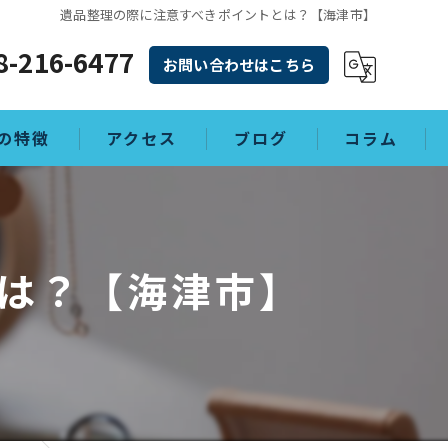
遺品整理の際に注意すべきポイントとは？【海津市】
8-216-6477
お問い合わせはこちら
の特徴
アクセス
ブログ
コラム
理
は？【海津市】
敷