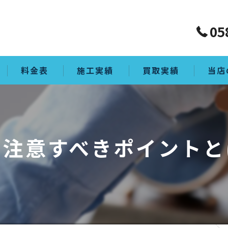
05
料金表
施工実績
買取実績
当店
買取
生前整
に注意すべきポイントと
ゴミ屋
片付け
空き家